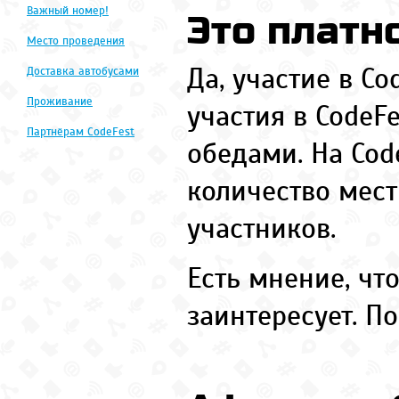
Важный номер!
Это платн
Место проведения
Да, участие в Co
Доставка автобусами
Проживание
участия в CodeFe
Партнёрам CodeFest
обедами. На Cod
количество мес
участников.
Есть мнение, что
заинтересует. П