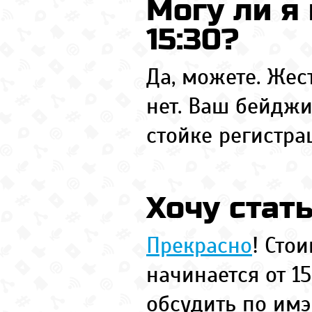
Могу ли я 
15:30?
Да, можете. Жес
нет. Ваш бейджи
стойке регистра
Хочу стат
Прекрасно
! Сто
начинается от 1
обсудить по им