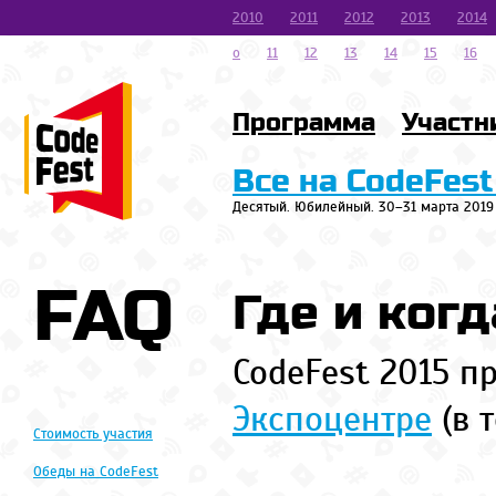
2010
2011
2012
2013
2014
o
11
12
13
14
15
16
Программа
Участн
Все на CodeFest
Десятый. Юбилейный. 30–31 марта 2019
FAQ
Где и когд
CodeFest 2015 п
Экспоцентре
(в 
Стоимость участия
Обеды на CodeFest