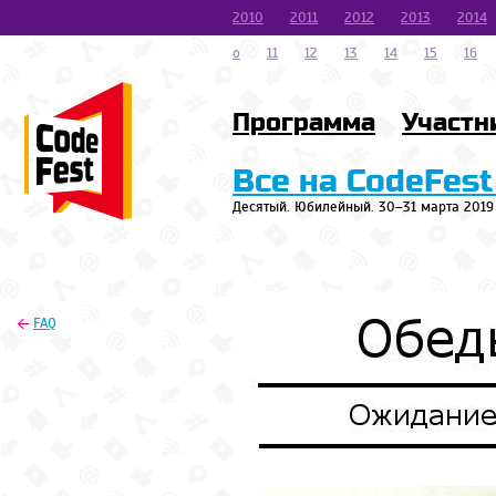
2010
2011
2012
2013
2014
o
11
12
13
14
15
16
Программа
Участн
Все на CodeFest
Десятый. Юбилейный. 30–31 марта 2019
FAQ