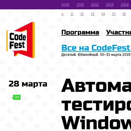
2010
2011
2012
2013
2014
o
11
12
13
14
15
16
Программа
Участн
Все на CodeFest
Десятый. Юбилейный. 30–31 марта 2019
Автома
28 марта
тестир
QA
Window