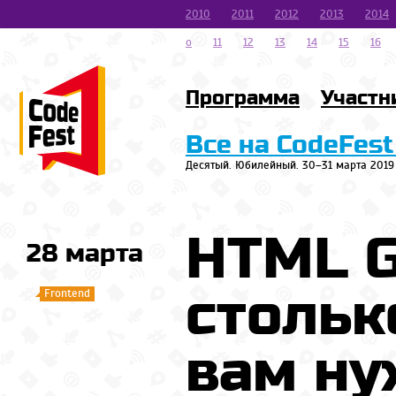
2010
2011
2012
2013
2014
o
11
12
13
14
15
16
Программа
Участн
Все на CodeFest
Десятый. Юбилейный. 30–31 марта 2019
HTML G
28 марта
стольк
Frontend
вам ну