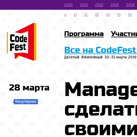
2010
2011
2012
2013
2014
o
11
12
13
14
15
16
Программа
Участн
Все на CodeFest
Десятый. Юбилейный. 30–31 марта 2019
Manage
28 марта
сделат
Квартирник
своими