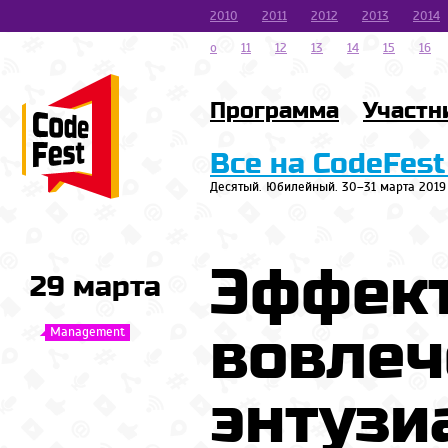
2010
2011
2012
2013
2014
o
11
12
13
14
15
16
Программа
Участн
Все на CodeFest
Десятый. Юбилейный. 30–31 марта 2019
Эффект
29 марта
вовлеч
Management
энтузи