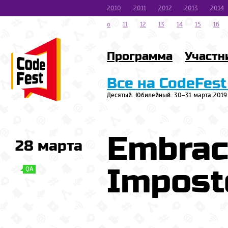
2010
2011
2012
2013
2014
o
11
12
13
14
15
16
Программа
Участн
Все на CodeFest
Десятый. Юбилейный. 30–31 марта 2019
Embrac
28 марта
Impost
QA