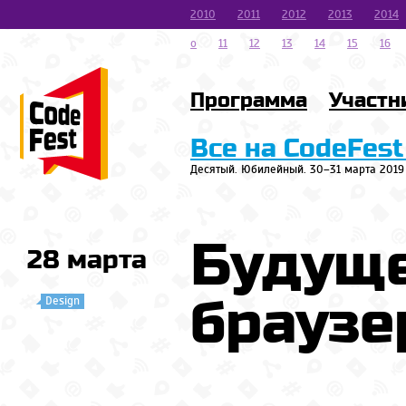
2010
2011
2012
2013
2014
o
11
12
13
14
15
16
Программа
Участн
Все на CodeFest
Десятый. Юбилейный. 30–31 марта 2019
Будуще
28 марта
браузе
Design