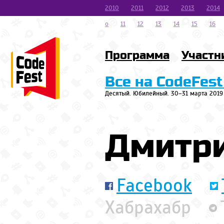
2010
2011
2012
2013
2014
o
11
12
13
14
15
16
Программа
Участн
Все на CodeFest
Десятый. Юбилейный. 30–31 марта 2019
Дмитр
Facebook
Хабрахабр