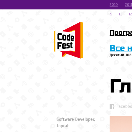
2010
201
o
11
1
Прогр
Все 
Десятый. Юб
Гл
Facebo
Software Developer,
Toptal