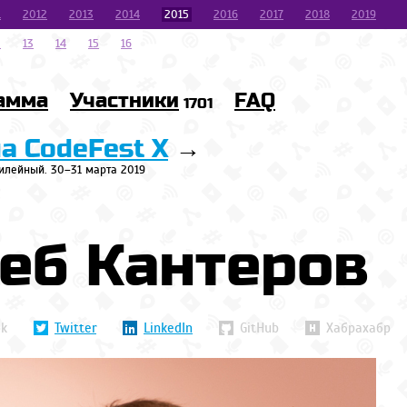
1
2012
2013
2014
2015
2016
2017
2018
2019
2
13
14
15
16
амма
Участники
FAQ
1701
на CodeFest X
→
илейный. 30–31 марта 2019
еб Кантеров
ok
Twitter
LinkedIn
GitHub
Хабрахабр