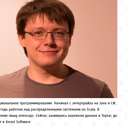
иональное программирование. Начинал с энтерпрайза на Java и C#,
 года работаю над распределенными системами на Scala. В
ремя пишу опенсорс. Сейчас занимаюсь анализом данных в Toptal, до
л в Xored Software.