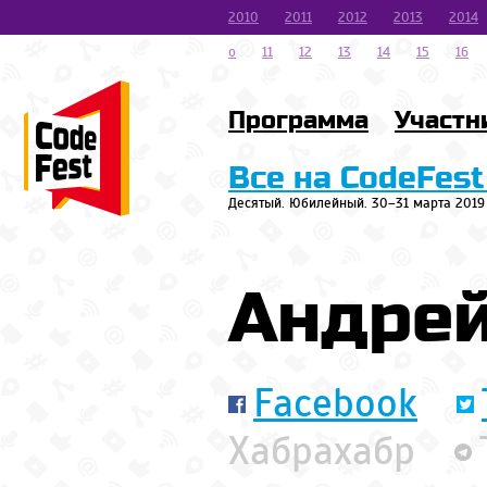
2010
2011
2012
2013
2014
o
11
12
13
14
15
16
Программа
Участн
Все на CodeFest
Десятый. Юбилейный. 30–31 марта 2019
Андрей
Facebook
Хабрахабр