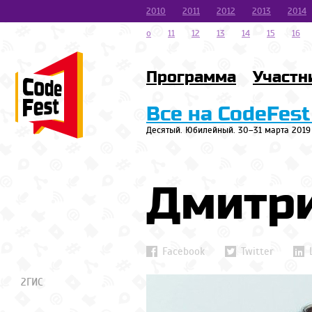
2010
2011
2012
2013
2014
o
11
12
13
14
15
16
Программа
Участн
Все на CodeFest
Десятый. Юбилейный. 30–31 марта 2019
Дмитр
Facebook
Twitter
2ГИС